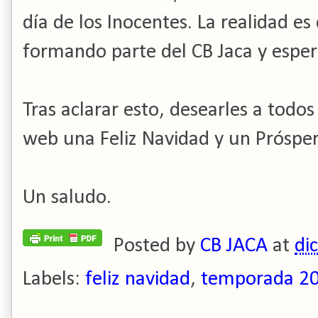
día de los Inocentes. La realidad e
formando parte del CB Jaca y esp
Tras aclarar esto, desearles a todos
web una Feliz Navidad y un Próspe
Un saludo.
Posted by
CB JACA
at
di
Labels:
feliz navidad
,
temporada 2