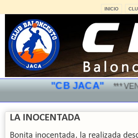
INICIO
CL
"CB JACA"
*** VEN Y
LA INOCENTADA
Bonita inocentada, la realizada des