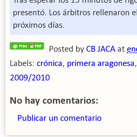
Tras esperar los 15 minutos de rigo
presentó. Los árbitros rellenaron el
próximos días.
Posted by
CB JACA
at
en
Labels:
crónica
,
primera aragonesa
2009/2010
No hay comentarios:
Publicar un comentario