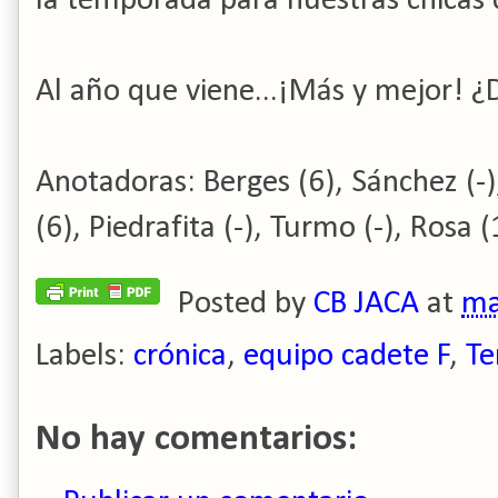
la temporada para nuestras chicas 
Al año que viene...¡Más y mejor! ¿
Anotadoras: Berges (6), Sánchez (-),
(6), Piedrafita (-), Turmo (-), Rosa (
Posted by
CB JACA
at
ma
Labels:
crónica
,
equipo cadete F
,
Te
No hay comentarios: