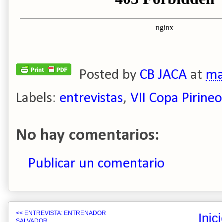
Posted by
CB JACA
at
ma
Labels:
entrevistas
,
VII Copa Pirineo
No hay comentarios:
Publicar un comentario
<< ENTREVISTA: ENTRENADOR
Inic
SALVADOR