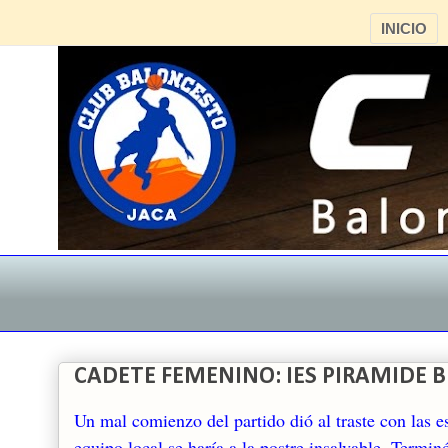
INICIO
CADETE FEMENINO: IES PIRAMIDE BL
Un mal comienzo del partido dió al traste con las e
equipo local se haría a la postre insalvable. Termin