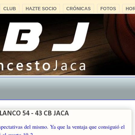
CLUB
HAZTE SOCIO
CRÓNICAS
FOTOS
HOR
"C
ANCO 54 - 43 CB JACA
spectativas del mismo. Ya que la ventaja que consiguió el
ó el cuarto 19-2.