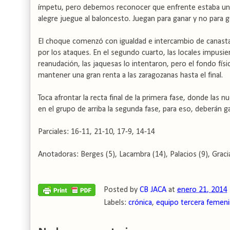
ímpetu, pero debemos reconocer que enfrente estaba uno d
alegre juegue al baloncesto. Juegan para ganar y no para g
El choque comenzó con igualdad e intercambio de canas
por los ataques. En el segundo cuarto, las locales impusi
reanudación, las jaquesas lo intentaron, pero el fondo fí
mantener una gran renta a las zaragozanas hasta el final.
Toca afrontar la recta final de la primera fase, donde las 
en el grupo de arriba la segunda fase, para eso, deberán g
Parciales: 16-11, 21-10, 17-9, 14-14
Anotadoras: Berges (5), Lacambra (14), Palacios (9), Gracia (
Posted by
CB JACA
at
enero 21, 2014
Labels:
crónica
,
equipo tercera femen