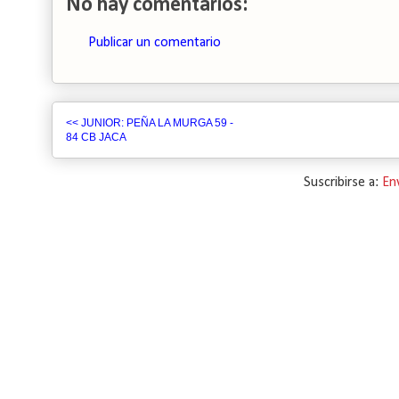
No hay comentarios:
Publicar un comentario
<< JUNIOR: PEÑA LA MURGA 59 -
84 CB JACA
Suscribirse a:
En