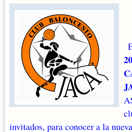
2
C
J
A
cl
invitados, para conocer a la nuev