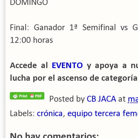
DOMINGO
Final: Ganador 1ª Semifinal vs Ga
12:00 horas
Accede al
EVENTO
y apoya a nu
lucha por el ascenso de categoría
Posted by
CB JACA
at
ma
Labels:
crónica
,
equipo tercera fem
No hay comentarios: