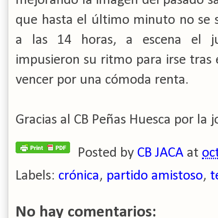
mejorando la imagen del pasado sá
que hasta el último minuto no se 
a las 14 horas, a escena el ju
impusieron su ritmo para irse tras
vencer por una cómoda renta.
Gracias al CB Peñas Huesca por la 
Posted by
CB JACA
at
oc
Labels:
crónica
,
partido amistoso
,
t
No hay comentarios: