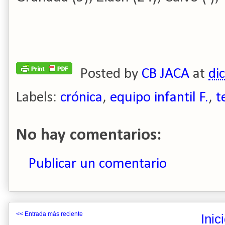
Posted by
CB JACA
at
di
Labels:
crónica
,
equipo infantil F.
,
t
No hay comentarios:
Publicar un comentario
<< Entrada más reciente
Inic