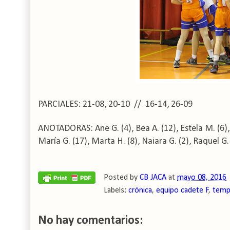
P
ARCIALES:
21-08, 20-10 // 16-14, 26-09
ANOTADORAS: Ane G. (4), Bea A. (12), Estela M. (6), I
María G. (17), Marta H. (8), Naiara G. (2), Raquel G. 
Posted by
CB JACA
at
mayo 08, 2016
Labels:
crónica
,
equipo cadete F
,
temp
No hay comentarios: