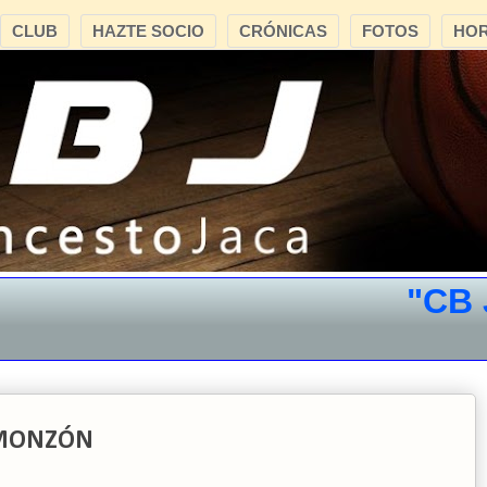
CLUB
HAZTE SOCIO
CRÓNICAS
FOTOS
HOR
"CB JACA
 MONZÓN