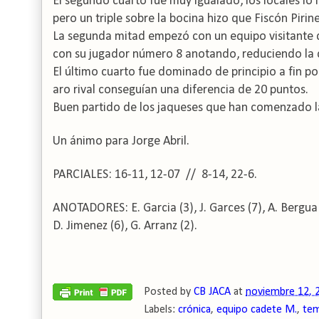
El segundo cuarto fue muy igualado, los locales l
pero un triple sobre la bocina hizo que Fiscón Piri
La segunda mitad empezó con un equipo visitante q
con su jugador número 8 anotando, reduciendo la di
El último cuarto fue dominado de principio a fin p
aro rival conseguían una diferencia de 20 puntos.
Buen partido de los jaqueses que han comenzado 
Un ánimo para Jorge Abril.
PARCIALES: 16-11, 12-07 // 8-14, 22-6.
ANOTADORES: E. Garcia (3), J. Garces (7),
A. Bergua 
D. Jimenez (6), G. Arranz (2).
Posted by
CB JACA
at
noviembre 12, 
Labels:
crónica
,
equipo cadete M.
,
tem