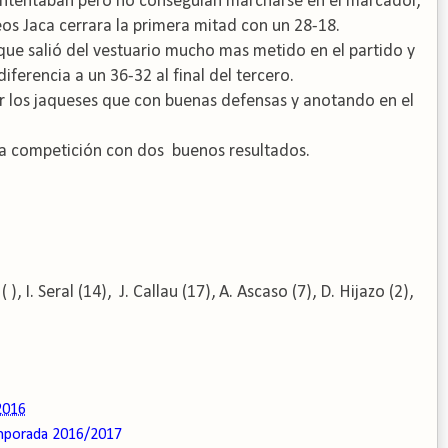
o intentaban pero no conseguían marcharse en el marcador,
neos Jaca cerrara la primera mitad con un 28-18.
ue salió del vestuario mucho mas metido en el partido y
ferencia a un 36-32 al final del tercero.
or los jaqueses que con buenas defensas y anotando en el
la competición con dos
b
uenos resultados.
( ), I. Seral (14),
J. Callau (17),
A. Ascaso (7), D. Hijazo (2),
2016
porada 2016/2017