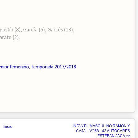
stín (8), García (6), Garcés (13),
arate (2).
enior femenino
,
temporada 2017/2018
Inicio
INFANTIL MASCULINO:RAMON Y
CAJAL "A" 68 - 42 AUTOCARES
ESTEBAN JACA >>