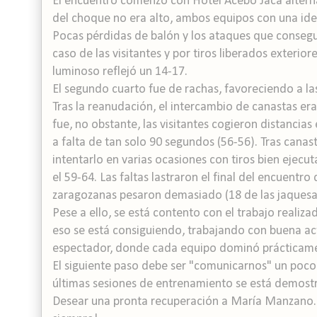
El encuentro comenzó con Hotel Acebo Jaca alternan
del choque no era alto, ambos equipos con una idea
Pocas pérdidas de balón y los ataques que conseg
caso de las visitantes y por tiros liberados exterior
luminoso reflejó un 14-17.
El segundo cuarto fue de rachas, favoreciendo a la
Tras la reanudación, el intercambio de canastas era 
fue, no obstante, las visitantes cogieron distancias
a falta de tan solo 90 segundos (56-56). Tras canasta
intentarlo en varias ocasiones con tiros bien ejecut
el 59-64. Las faltas lastraron el final del encuentro
zaragozanas pesaron demasiado (18 de las jaquesa
Pese a ello, se está contento con el trabajo realiza
eso se está consiguiendo, trabajando con buena act
espectador, donde cada equipo dominó prácticame
El siguiente paso debe ser "comunicarnos" un poco
últimas sesiones de entrenamiento se está demost
Desear una pronta recuperación a María Manzano.