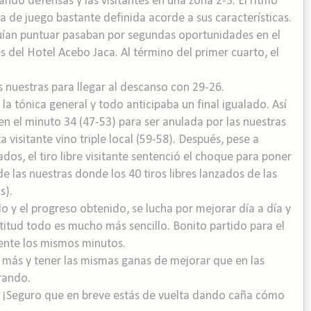
do defensas y las visitantes en una zona 2-3. El ritmo
 de juego bastante definida acorde a sus características.
uían puntuar pasaban por segundas oportunidades en el
es del Hotel Acebo Jaca. Al término del primer cuarto, el
s nuestras para llegar al descanso con 29-26.
la tónica general y todo anticipaba un final igualado. Así
 en el minuto 34 (47-53) para ser anulada por las nuestras
 visitante vino triple local (59-58). Después, pese a
ados, el tiro libre visitante sentenció el choque para poner
 de las nuestras donde los 40 tiros libres lanzados de las
s).
do y el progreso obtenido, se lucha por mejorar día a día y
itud todo es mucho más sencillo. Bonito partido para el
nte los mismos minutos.
 más y tener las mismas ganas de mejorar que en las
rando.
 ¡Seguro que en breve estás de vuelta dando caña cómo