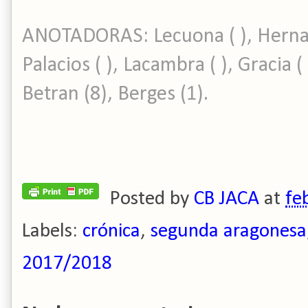
ANOTADORAS: Lecuona ( ), Hernand
Palacios ( ), Lacambra ( ), Gracia (
Betran (8), Berges (1).
Posted by
CB JACA
at
fe
Labels:
crónica
,
segunda aragonesa
2017/2018