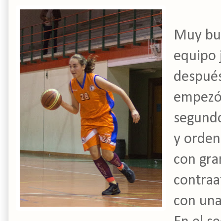
Muy bue
equipo 
después
empezó 
segundo
y orden
con gra
contraa
con una