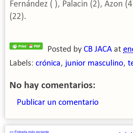
Fernández ( ), Palacin (2), Azon (4)
(22).
Posted by
CB JACA
at
en
Labels:
crónica
,
junior masculino
,
t
No hay comentarios:
Publicar un comentario
<< Entrada más reciente