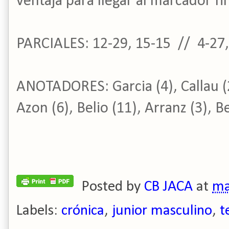
ventaja para llegar al marcador fi
PARCIALES: 12-29, 15-15 // 4-27,
ANOTADORES:
Garcia (4), Callau 
Azon (6), Belio (11), Arranz (3), Be
Posted by
CB JACA
at
ma
Labels:
crónica
,
junior masculino
,
t