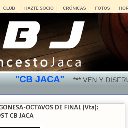
CLUB
HAZTE SOCIO
CRÓNICAS
FOTOS
HOR
"CB JACA"
*** VEN Y DISFRUT
NESA-OCTAVOS DE FINAL (Vta):
OST CB JACA