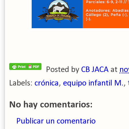
Posted by
CB JACA
at
no
Labels:
crónica
,
equipo infantil M.
,
No hay comentarios:
Publicar un comentario