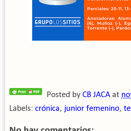
Posted by
CB JACA
at
no
Labels:
crónica
,
junior femenino
,
t
No hay comentarios: