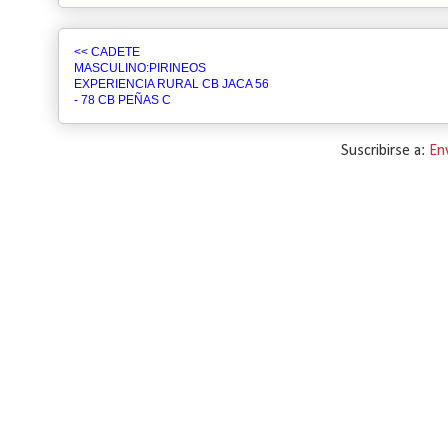
<< CADETE
MASCULINO:PIRINEOS
EXPERIENCIA RURAL CB JACA 56
- 78 CB PEÑAS C
Suscribirse a:
En