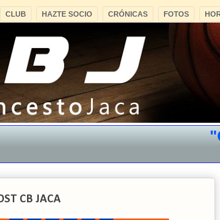
CLUB
HAZTE SOCIO
CRÓNICAS
FOTOS
HOR
"CB 
OST CB JACA