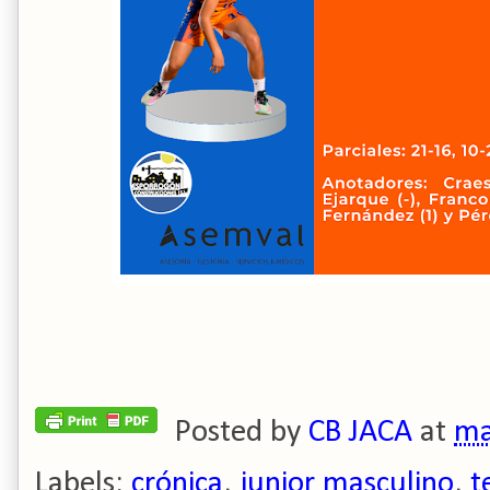
Posted by
CB JACA
at
ma
Labels:
crónica
,
junior masculino
,
t