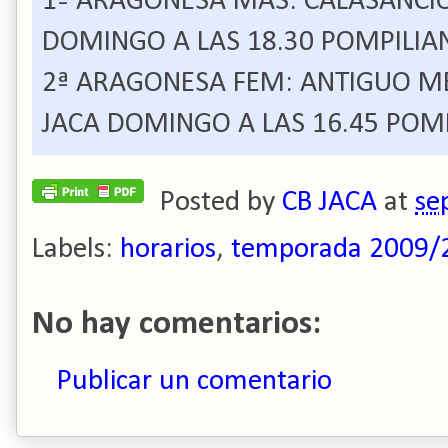
1ª ARAGONESA MAS: CALASANCIO 
DOMINGO A LAS 18.30 POMPILIA
2ª ARAGONESA FEM: ANTIGUO MED
JACA DOMINGO A LAS 16.45 POM
Posted by
CB JACA
at
se
Labels:
horarios
,
temporada 2009/
No hay comentarios:
Publicar un comentario