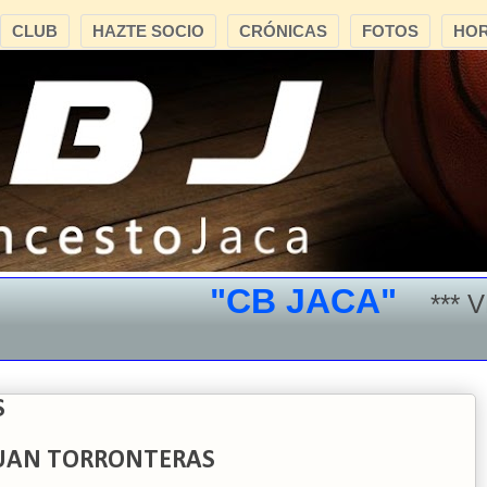
CLUB
HAZTE SOCIO
CRÓNICAS
FOTOS
HOR
"CB JACA"
*** VEN 
S
JUAN TORRONTERAS