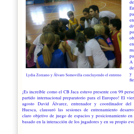
de
En
pa
en
di
po
ob
en
má
pa
A 
de
y 
Lydia Zorzano y Álvaro Somovilla concluyendo el entreno
fi
¡Es increíble como el CB Jaca estuvo presente con 99 pers
partido internacional preparatorio para el Europeo! El vie
agosto David Álvarez, entrenador y coordinador del
Huesca, clausuró las sesiones de entrenamiento desarr
claro objetivo de juego de espacios y posicionamiento en
basado en la interacción de los jugadores y en su propio ev