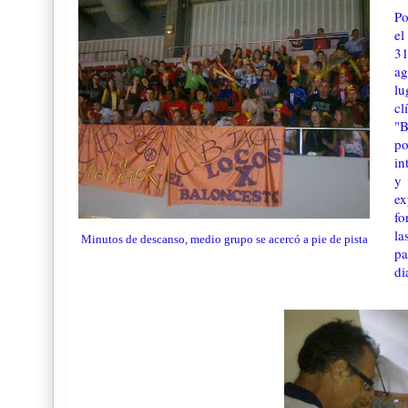
Po
e
ag
l
cl
"B
po
in
y 
ex
fo
la
Minutos de descanso, medio grupo se acercó a pie de pista
pa
di