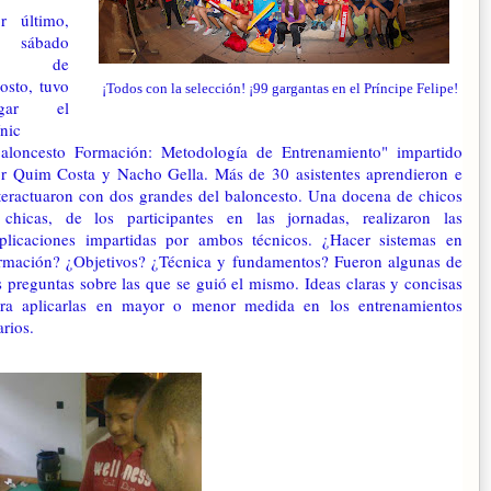
r último,
l sábado
31 de
osto, tuvo
¡Todos con la selección! ¡99 gargantas en el Príncipe Felipe!
ugar el
ínic
aloncesto Formación: Metodología de Entrenamiento" impartido
r Quim Costa y Nacho Gella. Más de 30 asistentes aprendieron e
teractuaron con dos grandes del baloncesto. Una docena de chicos
chicas, de los participantes en las jornadas, realizaron las
plicaciones impartidas por ambos técnicos. ¿Hacer sistemas en
rmación? ¿Objetivos? ¿Técnica y fundamentos? Fueron algunas de
s preguntas sobre las que se guió el mismo. Ideas claras y concisas
ra aplicarlas en mayor o menor medida en los entrenamientos
arios.