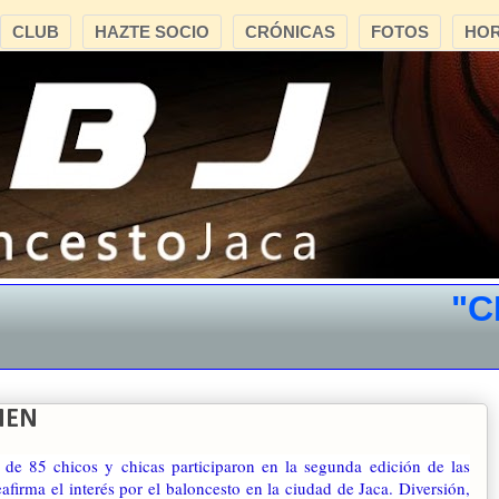
CLUB
HAZTE SOCIO
CRÓNICAS
FOTOS
HOR
"CB JAC
MEN
l de 85 chicos y chicas participaron en la segunda edición de las
eafirma el interés por el baloncesto en la ciudad de Jaca. Diversión,