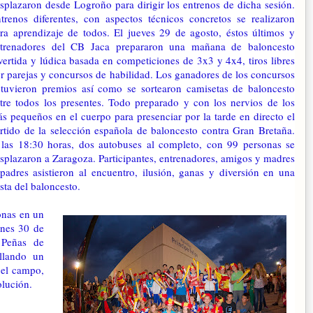
splazaron desde Logroño para dirigir los entrenos de dicha sesión.
trenos diferentes, con aspectos técnicos concretos se realizaron
ra aprendizaje de todos. El jueves 29 de agosto, éstos últimos y
trenadores del CB Jaca prepararon una mañana de baloncesto
vertida y lúdica basada en competiciones de 3x3 y 4x4, tiros libres
r parejas y concursos de habilidad. Los ganadores de los concursos
tuvieron premios así como se sortearon camisetas de baloncesto
tre todos los presentes. Todo preparado y con los nervios de los
s pequeños en el cuerpo para presenciar por la tarde en directo el
rtido de la selección española de baloncesto contra Gran Bretaña.
las 18:30 horas, dos autobuses al completo, con 99 personas se
splazaron a Zaragoza. Participantes, entrenadores, amigos y madres
padres asistieron al encuentro, ilusión, ganas y diversión en una
esta del baloncesto.
onas en un
rnes 30 de
 Peñas de
ollando un
 el campo,
olución.