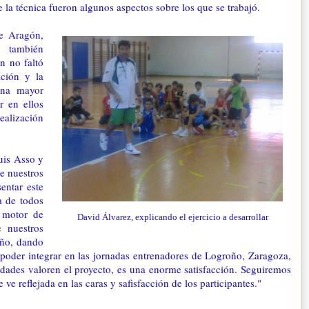
 la técnica fueron algunos aspectos sobre los que se trabajó.
e Aragón,
 también
n no faltó
ación y la
una mayor
r en ellos
ealización
uis Asso y
e nuestros
entar este
a de todos
o motor de
David Álvarez, explicando el ejercicio a desarrollar
e nuestros
año, dando
 poder integrar en las jornadas entrenadores de Logroño, Zaragoza,
dades valoren el proyecto, es una enorme satisfacción. Seguiremos
ve reflejada en las caras y safisfacción de los participantes."