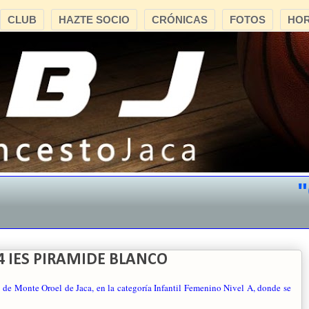
CLUB
HAZTE SOCIO
CRÓNICAS
FOTOS
HOR
"CB 
24 IES PIRAMIDE BLANCO
o de Monte Oroel de Jaca, en la categoría Infantil Femenino Nivel A, donde se