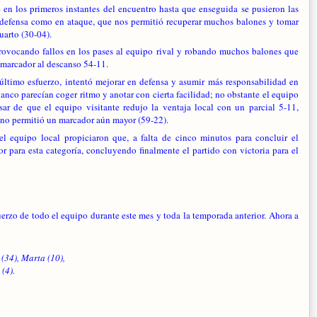
en los primeros instantes del encuentro hasta que enseguida se pusieron las
n defensa como en ataque, que nos permitió recuperar muchos balones y tomar
cuarto (30-04).
rovocando fallos en los pases al equipo rival y robando muchos balones que
 marcador al descanso 54-11.
 último esfuerzo, intentó mejorar en defensa y asumir más responsabilidad en
nco parecían coger ritmo y anotar con cierta facilidad; no obstante el equipo
ar de que el equipo visitante redujo la ventaja local con un parcial 5-11,
o no permitió un marcador aún mayor (59-22).
el equipo local propiciaron que, a falta de cinco minutos para concluir el
r para esta categoría, concluyendo finalmente el partido con victoria para el
uerzo de todo el equipo durante este mes y toda la temporada anterior. Ahora a
a (34), Marta (10),
(4).