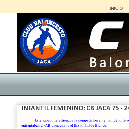
INICIO
INFANTIL FEMENINO: CB JACA 75 - 
Este sábado se estrenaba la competición en el polideportiv
enfrentaban el C.B. Jaca contra el IES Pirámide Blanco.