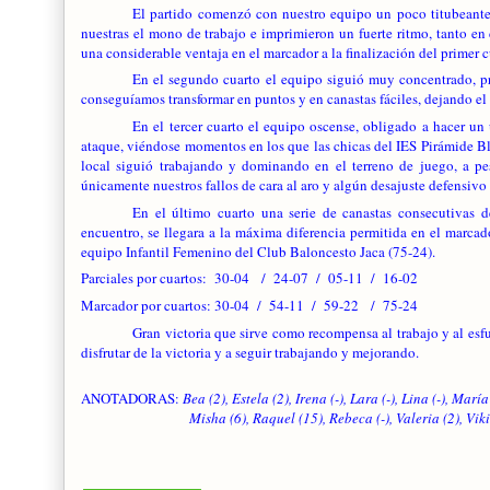
El partido comenzó con nuestro equipo un poco titubeante 
nuestras el mono de trabajo e imprimieron un fuerte ritmo, tanto e
una considerable ventaja en el marcador a la finalización del primer 
En el segundo cuarto el equipo siguió muy concentrado, p
conseguíamos transformar en puntos y en canastas fáciles, dejando el
En el tercer cuarto el equipo oscense, obligado a hacer un
ataque, viéndose momentos en los que las chicas del IES Pirámide Bla
local siguió trabajando y dominando en el terreno de juego, a pes
únicamente nuestros fallos de cara al aro y algún desajuste defensiv
En el último cuarto una serie de canastas consecutivas d
encuentro, se llegara a la máxima diferencia permitida en el marcado
equipo Infantil Femenino del Club Baloncesto Jaca (75-24).
Parciales por cuartos: 30-04 / 24-07 / 05-11 / 16-02
Marcador por cuartos: 30-04 / 54-11 / 59-22 / 75-24
Gran victoria que sirve como recompensa al trabajo y al esf
disfrutar de la victoria y a seguir trabajando y mejorando.
ANOTADORAS:
Bea (2), Estela (2), Irena (-), Lara (-), Lina (-), Marí
Misha (6), Raquel (15), Rebeca (-), Valeria (2), Viki 