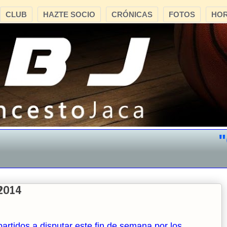
CLUB
HAZTE SOCIO
CRÓNICAS
FOTOS
HOR
"CB
2014
 partidos a disputar este fin de semana por los