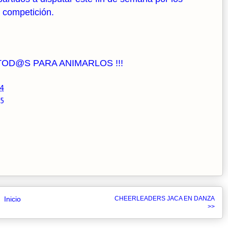
n competición.
TOD@S PARA ANIMARLOS !!!
14
15
Inicio
CHEERLEADERS JACA EN DANZA
>>