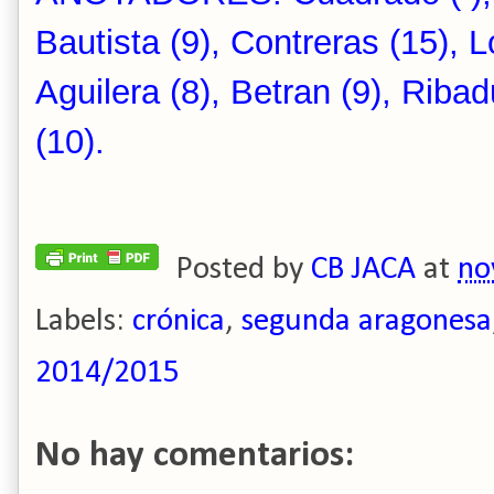
Bautista (9), Contreras (15), L
Aguilera (8), Betran (9), Ribad
(10).
Posted by
CB JACA
at
no
Labels:
crónica
,
segunda aragonesa
2014/2015
No hay comentarios: