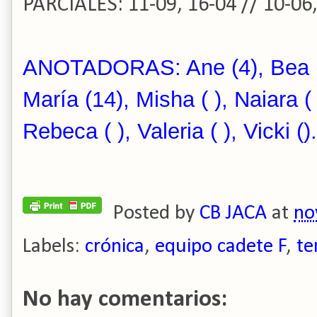
PARCIALES: 11-09, 16-04 // 10-06,
ANOTADORAS: Ane (4), Bea ( ),
María (14), Misha ( ), Naiara ( 
Rebeca ( ), Valeria ( ), Vicki ().
Posted by
CB JACA
at
no
Labels:
crónica
,
equipo cadete F
,
te
No hay comentarios: