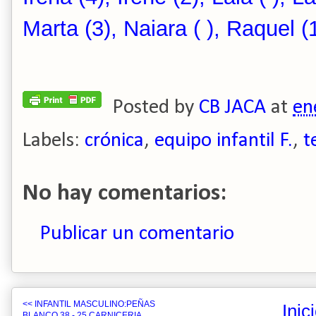
Marta (3), Naiara ( ), Raquel (
Posted by
CB JACA
at
en
Labels:
crónica
,
equipo infantil F.
,
t
No hay comentarios:
Publicar un comentario
<< INFANTIL MASCULINO:PEÑAS
Inic
BLANCO 38 - 25 CARNICERIA