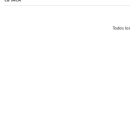
CB JACA
Todos lo