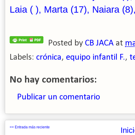
Laia ( ), Marta (17), Naiara (8
Posted by
CB JACA
at
ma
Labels:
crónica
,
equipo infantil F.
,
t
No hay comentarios:
Publicar un comentario
<< Entrada más reciente
Inic