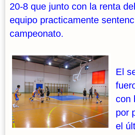
20-8 que junto con la renta del
equipo practicamente sentencia
campeonato.
El s
fuer
con 
por 
el ú