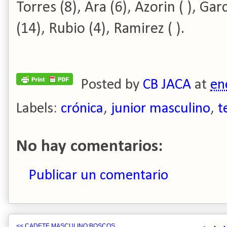
Torres (8), Ara (6), Azorin ( ), Gar
(14), Rubio (4), Ramirez ( ).
Posted by
CB JACA
at
en
Labels:
crónica
,
junior masculino
,
t
No hay comentarios:
Publicar un comentario
<< CADETE MASCULINO:BOSCOS