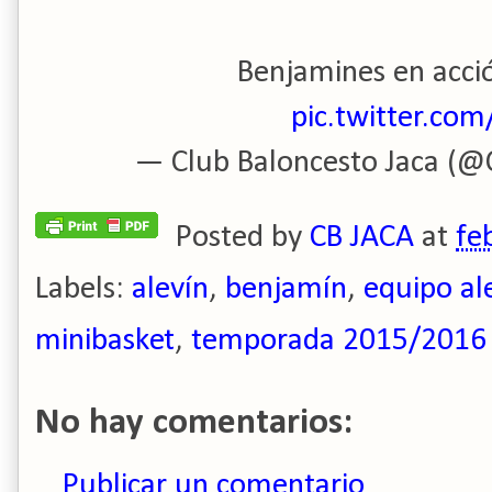
Benjamines en acci
pic.twitter.co
— Club Baloncesto Jaca (@
Posted by
CB JACA
at
fe
Labels:
alevín
,
benjamín
,
equipo al
minibasket
,
temporada 2015/2016
No hay comentarios:
Publicar un comentario