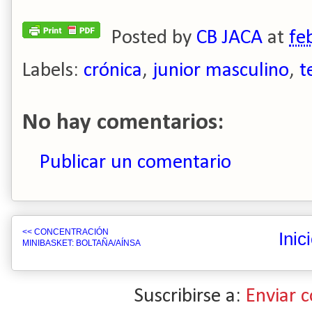
Posted by
CB JACA
at
fe
Labels:
crónica
,
junior masculino
,
t
No hay comentarios:
Publicar un comentario
<< CONCENTRACIÓN
Inic
MINIBASKET: BOLTAÑA/AÍNSA
Suscribirse a:
Enviar 