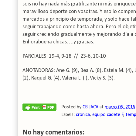
sois no hay nada más gratificante ni más enrique
maravilloso deporte con vosotras. Y eso lo compens
marcados a principio de temporada, y solo hace falt
seguir trabajando como hasta ahora. Pero el objet
seguir creciendo gradualmente y mejorando día a 
Enhorabuena chicas….y gracias.
PARC
IALES:
19-4, 9-18 // 23-6, 10-10
ANOTADORAS: Ane G. (9), Bea A. (8), Estela M. (4), L
(2), Raquel G. (4), Valeria L. (
), Vicky S. (3).
Posted by
CB JACA
at
marzo 06, 2016
Labels:
crónica
,
equipo cadete F
,
temp
No hay comentarios: