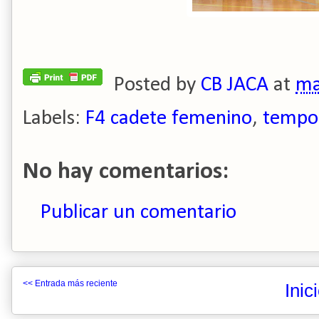
Posted by
CB JACA
at
ma
Labels:
F4 cadete femenino
,
tempo
No hay comentarios:
Publicar un comentario
<< Entrada más reciente
Inic