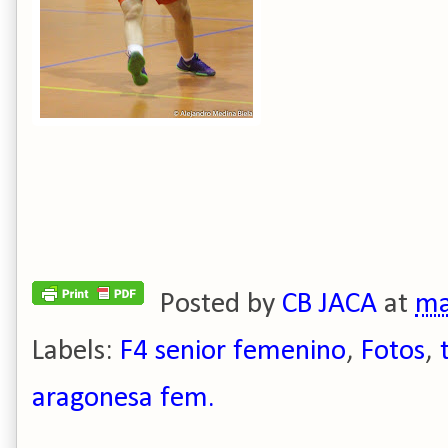
Posted by
CB JACA
at
ma
Labels:
F4 senior femenino
,
Fotos
,
aragonesa fem.