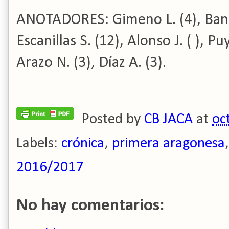
ANOTADORES: Gimeno L. (4), Bandré
Escanillas S. (12), Alonso J. (
), Puy
Arazo N. (3), Díaz A. (3).
Posted by
CB JACA
at
oc
Labels:
crónica
,
primera aragonesa
2016/2017
No hay comentarios: