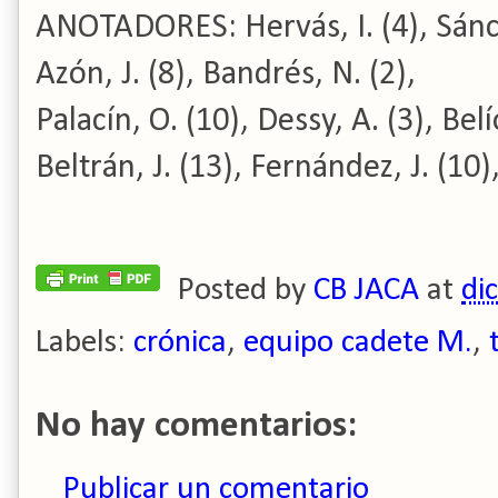
ANOTADORES: Hervás, I. (4), Sánchez
Azón, J. (8), Bandrés, N. (2),
Palacín, O. (10), Dessy, A. (3), Belío
Beltrán, J. (13), Fernández, J. (10)
Posted by
CB JACA
at
di
Labels:
crónica
,
equipo cadete M.
,
No hay comentarios:
Publicar un comentario