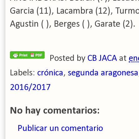
Garcia (11), Lacambra (12), Turmo 
Agustin ( ), Berges ( ), Garate (2).
Posted by
CB JACA
at
en
Labels:
crónica
,
segunda aragonesa
2016/2017
No hay comentarios:
Publicar un comentario