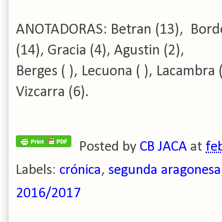
ANOTADORAS: Betran
(
13), Borde
(14), Gracia (4), Agustin (2),
Berges ( ), Lecuona ( ), Lacambra 
Vizcarra (6).
Posted by
CB JACA
at
fe
Labels:
crónica
,
segunda aragonesa
2016/2017