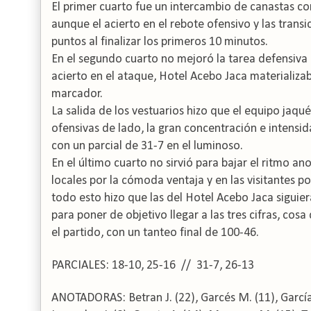
El primer cuarto fue un intercambio de canastas c
aunque el acierto en el rebote ofensivo y las trans
puntos al finalizar los primeros 10 minutos.
En el segundo cuarto no mejoró la tarea defensiva 
acierto en el ataque,
Hotel Acebo Jaca
materializab
marcador.
La salida de los vestuarios hizo que el equipo jaqu
ofensivas de lado, la gran concentración e intensid
con un parcial de 31-7 en el luminoso.
En el último cuarto no sirvió para bajar el ritmo ano
locales por la cómoda ventaja y en las visitantes po
todo esto hizo que las del Hotel Acebo Jaca siguier
para poner de objetivo llegar a las tres cifras, co
el partido, con un tanteo final de 100-46.
PARCIALES: 18-10, 25-16 // 31-7, 26-13
ANOTADORAS: Betran J. (22), Garcés M. (11), García A.