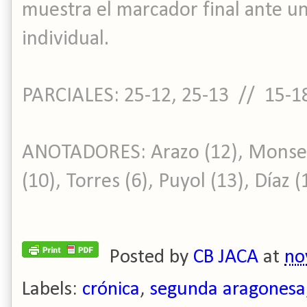
muestra el marcador final ante un
individual.
PARCIALES: 25-12, 25-13 // 15-18
ANOTADORES: Arazo (12), Monserr
(10), Torres (6), Puyol (13), Díaz (
Posted by
CB JACA
at
no
Labels:
crónica
,
segunda aragonesa