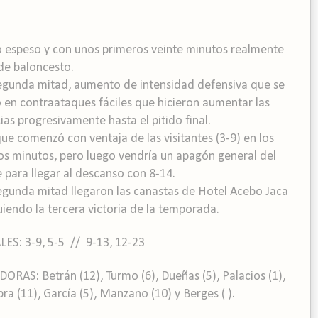
o espeso y con unos primeros veinte minutos realmente
de baloncesto.
segunda mitad, aumento de intensidad defensiva que se
o en contraataques fáciles que hicieron aumentar las
ias progresivamente hasta el pitido final.
ue comenzó con ventaja de las visitantes (3-9) en los
os minutos, pero luego vendría un apagón general del
 para llegar al descanso con 8-14.
segunda mitad llegaron las canastas de Hotel Acebo Jaca
iendo la tercera victoria de la temporada.
LES: 3-9, 5-5 // 9-13, 12-23
ORAS: Betrán (12), Turmo (6), Dueñas (5), Palacios (1),
a (11), García (5), Manzano (10) y Berges ( ).