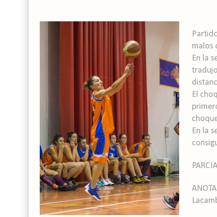
Partid
malos 
En la 
traduj
distanc
El choq
primer
choque
En la 
consigu
PARCIA
ANOTAD
Lacambr