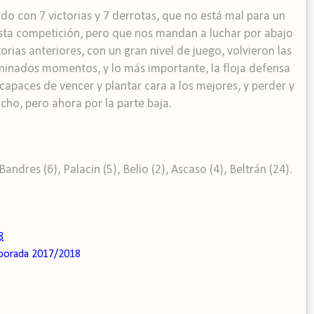
o con 7 victorias y 7 derrotas, que no está mal para un
sta competición, pero que nos mandan a luchar por abajo
orias anteriores, con un gran nivel de juego, volvieron las
minados momentos, y lo más importante, la floja defensa
 capaces de vencer y plantar cara a los mejores, y perder y
ho, pero ahora por la parte baja.
ndres (6), Palacin (5), Belio (2), Ascaso (4), Beltrán (24).
8
porada 2017/2018