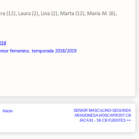
a (12), Laura (2), Lina (2), Marta (12), María M. (6),
018
enior femenino
,
temporada 2018/2019
Inicio
SENIOR MASCULINO-SEGUNDA
ARAGONESA:HOSCAFROST CB
JACA 81 - 56 CB FUENTES >>