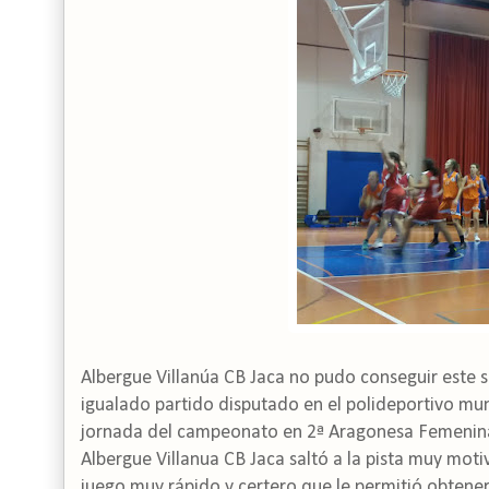
Albergue Villanúa CB Jaca no pudo conseguir este sá
igualado partido disputado en el polideportivo mu
jornada del campeonato en 2ª Aragonesa Femenina
Albergue Villanua CB Jaca saltó a la pista muy mot
juego muy rápido y certero que le permitió obtener 