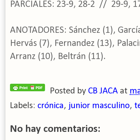
PARCIALES: 23-9, 28-2 // 29-9, 1
ANOTADORES: Sánchez (1), García (
Hervás (7), Fernandez (13), Palacin
Arranz (10), Beltrán (11).
Posted by
CB JACA
at
ma
Labels:
crónica
,
junior masculino
,
t
No hay comentarios: