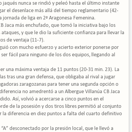
o jaqués nunca se rindió y peleó hasta el último instante
ar el desenlace más allá del tiempo reglamentario (42-
a jornada de liga en 2ª Aragonesa Femenina.
CB Jaca más enchufado, que tomó la iniciativa bajo los
taques, y que le dio la suficiente confianza para llevar la
ntos de ventaja (11-7).
guió con mucho esfuerzo y acierto exterior ponerse por
 ser fácil para ninguno de los dos equipos, llegando al
ener una máxima ventaja de 11 puntos (20-31 min. 23). La
s tras una gran defensa, que obligaba al rival a jugar
 jugadoras zaragozanas para tener una segunda opción o
 diferencia no amedrentó a un Albergue Villanúa CB Jaca
ido. Así, volvió a acercarse a cinco puntos en el
rde de la posesión y dos tiros libres permitió al conjunto
la diferencia en diez puntos a falta del cuarto definitivo
“A” desconectado por la presión local, que le llevó a