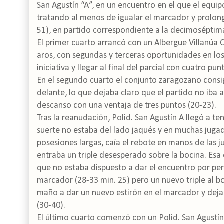
San Agustín “A”, en un encuentro en el que el equip
tratando al menos de igualar el marcador y prolong
51), en partido correspondiente a la decimoséptim
El primer cuarto arrancó con un Albergue Villanúa 
aros, con segundas y terceras oportunidades en los a
iniciativa y llegar al final del parcial con cuatro pu
En el segundo cuarto el conjunto zaragozano consi
delante, lo que dejaba claro que el partido no iba a
descanso con una ventaja de tres puntos (20-23).
Tras la reanudación, Polid. San Agustín A llegó a t
suerte no estaba del lado jaqués y en muchas jugada
posesiones largas, caía el rebote en manos de las
entraba un triple desesperado sobre la bocina. Esa
que no estaba dispuesto a dar el encuentro por perd
marcador (28-33 min. 25) pero un nuevo triple al bo
maño a dar un nuevo estirón en el marcador y dejar 
(30-40).
El último cuarto comenzó con un Polid. San Agustín 